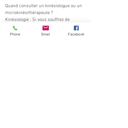
Quand consulter un kinésiologue ou un 
microkinésithérapeute ?
Kinésiologie : Si vous souffrez de 
douleurs chroniques, de tensions 
musculaires, de stress, d’anxiété, ou si 
Phone
Email
Facebook
vous cherchez à libérer des émotions 
refoulées et rétablir un équilibre global, 
la kinésiologie peut être la solution 
idéale. Elle est également très efficace 
pour traiter les mémoires 
générationnelles, qui influencent parfois 
notre comportement et nos relations. 
Pour consulter une kinésiologue 
certifiée, vous pouvez prendre rendez-
vous avec Delange Améline, une 
professionnelle diplômée, spécialisée en 
kinésiologie, qui exerce aux Sables 
d'Olonne en Vendée.